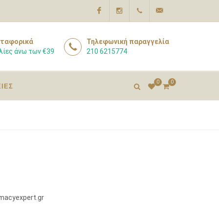
Facebook
Instagram
210
info@pharmacyexpert
ταφορικά
Τηλεφωνική παραγγελία
λίες άνω των €39
210 6215774
6215774
0
0
ΕΙΕΣ
macyexpert.gr