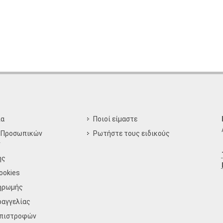
ία
Ποιοί είμαστε
 Προσωπικών
Ρωτήστε τους ειδικούς
ν
ης
ookies
ηρωμής
ραγγελίας
Επιστροφών