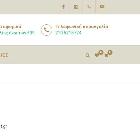
Facebook
Instagram
210
info@pharmacyexpert
ταφορικά
Τηλεφωνική παραγγελία
λίες άνω των €39
210 6215774
6215774
0
0
ΕΙΕΣ
t.gr