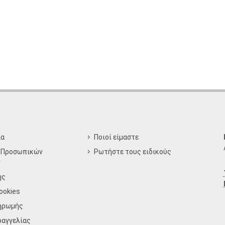
ία
Ποιοί είμαστε
 Προσωπικών
Ρωτήστε τους ειδικούς
ν
ης
ookies
ηρωμής
ραγγελίας