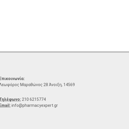
Επικοινωνία:
Λεωφόρος Μαραθώνος 28 Άνοιξη, 14569
Τηλέφωνο:
210 6215774
Email:
info@pharmacyexpert.gr