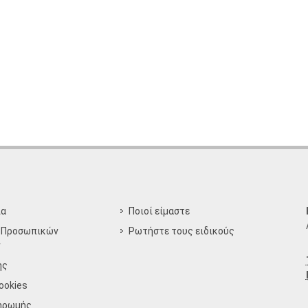
ία
Ποιοί είμαστε
 Προσωπικών
Ρωτήστε τους ειδικούς
ν
ης
ookies
ηρωμής