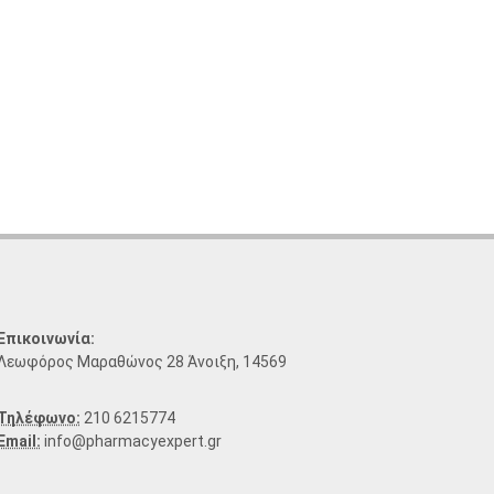
Επικοινωνία:
Λεωφόρος Μαραθώνος 28 Άνοιξη, 14569
Τηλέφωνο:
210 6215774
Email:
info@pharmacyexpert.gr