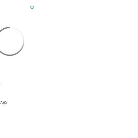
M
TABS