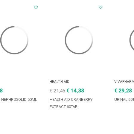
HEALTH AID
VIVAPHAR
28
€ 14,38
€ 29,28
€ 21,46
L NEPHROSOLID 50ML
HEALTH AID CRANBERRY
URINAL 60
EXTRACT 60TAB