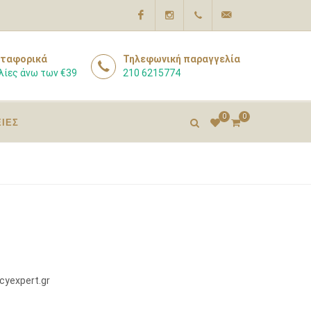
Facebook
Instagram
210
info@pharmacyexpert
ταφορικά
Τηλεφωνική παραγγελία
λίες άνω των €39
210 6215774
6215774
0
0
ΕΙΕΣ
yexpert.gr