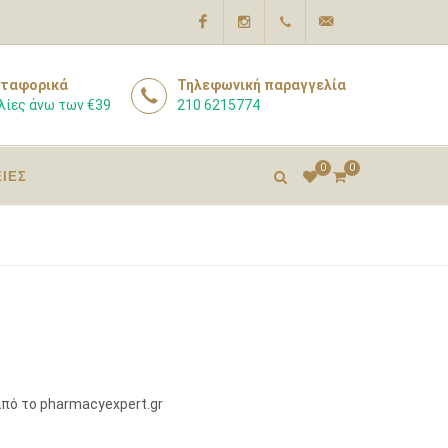
Facebook
Instagram
210
info@pharmacyexpert
ταφορικά
Τηλεφωνική παραγγελία
λίες άνω των €39
210 6215774
6215774
0
0
ΕΙΕΣ
πό το pharmacyexpert.gr