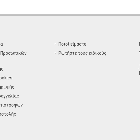
ία
Ποιοί είμαστε
 Προσωπικών
Ρωτήστε τους ειδικούς
ν
ης
ookies
ηρωμής
ραγγελίας
Επιστροφών
οστολής