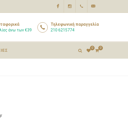
Facebook
Instagram
210
info@pharmacyexpert
ταφορικά
Τηλεφωνική παραγγελία
λίες άνω των €39
210 6215774
6215774
0
0
ΕΙΕΣ
gr