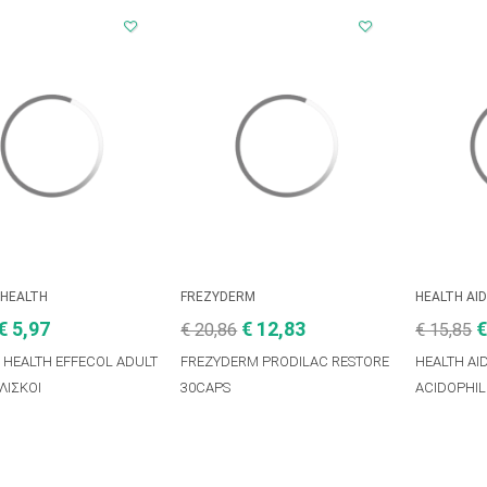
 HEALTH
FREZYDERM
HEALTH AI
€ 5,97
€ 12,83
€
€ 20,86
€ 15,85
 HEALTH EFFECOL ADULT
FREZYDERM PRODILAC RESTORE
HEALTH AI
ΛΙΣΚΟΙ
30CAPS
ACIDOPHIL