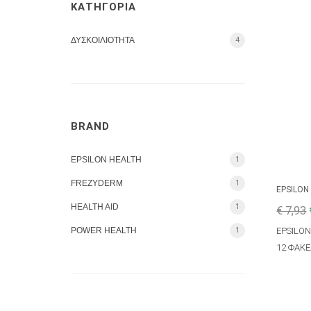
ΚΑΤΗΓΟΡΙΑ
ΔΥΣΚΟΙΛΙΟΤΗΤΑ
4
BRAND
EPSILON HEALTH
1
FREZYDERM
1
EPSILON
HEALTH AID
1
€ 7,93
POWER HEALTH
1
EPSILON
12 ΦΑΚΕ