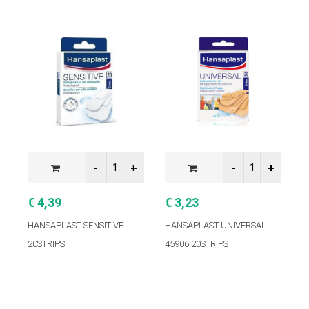
€ 4,39
€ 3,23
€
HANSAPLAST SENSITIVE
HANSAPLAST UNIVERSAL
H
20STRIPS
45906 20STRΙPS
1