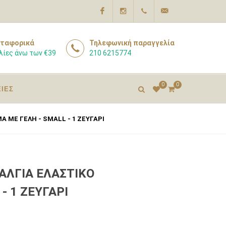
Facebook
Instagram
210
info@pharmacyexpert
ταφορικά
Τηλεφωνική παραγγελία
λίες άνω των €39
210 6215774
6215774
0
0
ΕΙΕΣ
Α ΜΕ ΓΕΛΗ - SMALL - 1 ΖΕΥΓΑΡΙ
ΣΑΛΓΙΑ ΕΛΑΣΤΙΚΟ
- 1 ΖΕΥΓΑΡΙ