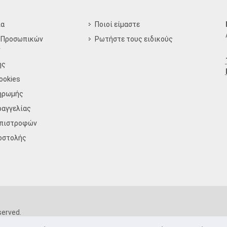
ία
Ποιοί είμαστε
 Προσωπικών
Ρωτήστε τους ειδικούς
ν
ης
ookies
ηρωμής
ραγγελίας
Επιστροφών
οστολής
served.