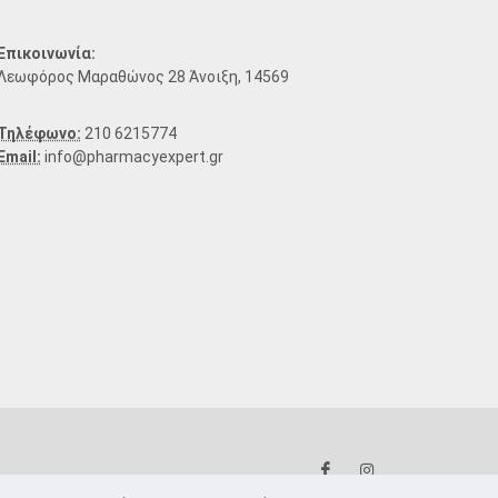
Επικοινωνία:
Λεωφόρος Μαραθώνος 28 Άνοιξη, 14569
Τηλέφωνο:
210 6215774
Email:
info@pharmacyexpert.gr